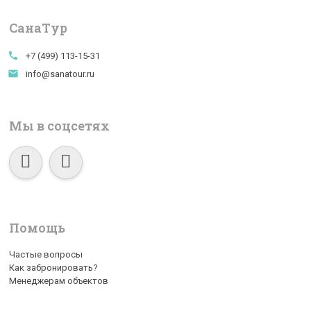
СанаTур
call
+7 (499) 113-15-31
email
info@sanatour.ru
Мы в соцсетях
Помощь
Частые вопросы
Как забронировать?
Менеджерам объектов