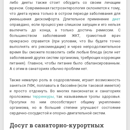
либо диеты также стоит обсудить со своим лечащим
врачом. Современная гастроэнтерология склоняется к тому,
что диета нужна только в остром периоде заболевания для
уменьшения дискомфорта. Длительное применение
диет
оправдано, если процесс уже слишком запущен и его нельзя
вылечить до конца, а только достичь ремиссии. С
большинством заболеваний ЖКТ, грамотный врач
прекрасно справится (при условии, что Вы будете точно
выполнять его рекомендации) и через непродолжительное
время Вы сможете позволить себе любые блюда (если нет
заболеваний других систем организма, требующих коррекции
питания). Главное, чтобы питание было сбалансированным.
А с этим в санаториях обычно проблем нет.
Также немалую роль в оздоровлении, играет возможность
заняться ЛФК, поплавать в бассейне (если таковой имеется)
и просто отдохнуть. Во многих пансионатах и санаториях
проложены
терренкуры,
так называемые тропы здоровья.
Прогулки по ним способствуют общему укреплению
организма, но в большей степени улучшают состояние
сердечно-сосудистой и опорно-двигательной систем.
Досуг в санаторно-курортных