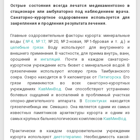
Острые состояния всегда лечатся медикаментозно в
стационаре или амбулаторно под наблюдением врача.
Санаторно-курортное оздоровление используется для
закрепления и продления результата лечения.
Главные оздоровительные факторы курорта: минеральные
воды (
№4,
№17,
№20, №2-новая, №1-буровая и т. д.) и
целебные грязи.
Воду используют для внутреннего и
внешнего применения. В частности, для приема внутрь, ванн,
орошений и
ингаляций.
Почти в каждом санаторно-
курортном учреждении есть бювет с минеральной водой. В
грязелечении используют иловую грязь Тамбуканского
озера. Озеро находится в 9 километрах от
Пятигорска.
Его
грязи применяются во всех санаторно-курортных
учреждениях
КавМинВод.
Они способствуют устранению
болевых ощущений и воспалений в проблемный участках
опорно-двигательного аппарата. В
Ессентуках
находится
грязелечебница им. Семашко. Она является одним их самых
известных памятников архитектуры курорта и одним из
самых крупных бальнеологических комплексов
КавМинВод.
Практически в каждом оздоровительном учреждении
курорта используют
диетотерапию.
Необходимость какой-