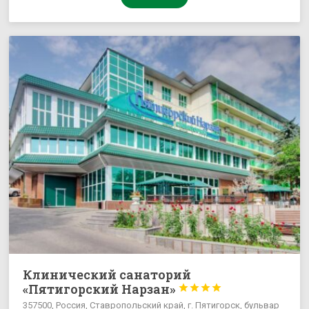
Клинический санаторий
«Пятигорский Нарзан»




357500, Россия, Ставропольский край, г. Пятигорск, бульвар