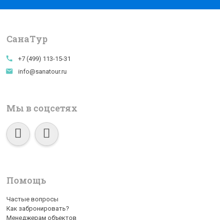
СанаTур
call
+7 (499) 113-15-31
email
info@sanatour.ru
Мы в соцсетях
Помощь
Частые вопросы
Как забронировать?
Менеджерам объектов