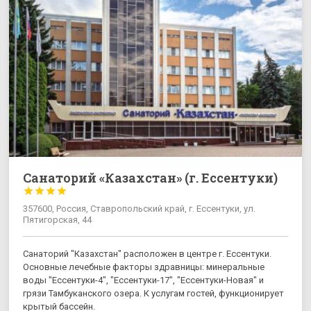
Санаторий «Казахстан» (г. Ессентуки)




357600, Россия, Ставропольский край, г. Ессентуки, ул.
Пятигорская, 44
Санаторий "Казахстан" расположен в центре г. Ессентуки.
Основные лечебные факторы здравницы: минеральные
воды "Ессентуки-4", "Ессентуки-17", "Ессентуки-Новая" и
грязи Тамбуканского озера. К услугам гостей, функционирует
крытый бассейн.