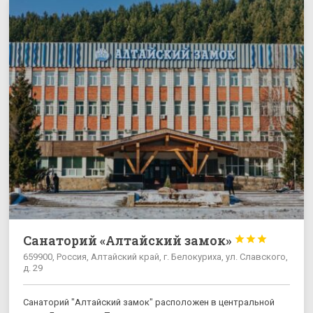
Санаторий «Алтайский замок»



659900, Россия, Алтайский край, г. Белокуриха, ул. Славского,
д. 29
Санаторий "Алтайский замок" расположен в центральной