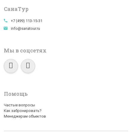
СанаTур
call
+7 (499) 113-15-31
email
info@sanatour.ru
Мы в соцсетях
Помощь
Частые вопросы
Как забронировать?
Менеджерам объектов