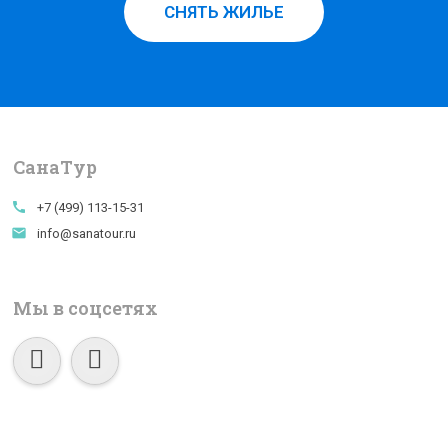
СНЯТЬ ЖИЛЬЕ
СанаTур
call
+7 (499) 113-15-31
email
info@sanatour.ru
Мы в соцсетях