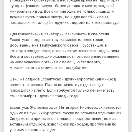
учреждениях Ессентуков. В настоящее время на территории
курорта функционируют более двадцати месторождений
минеральных вод. Все они пригодны не только лишь для
лечения путем приема внутрь, но и для целебных ванн,
проведения ингаляций и других оздоровительных процедур.
Для грязелечения, санатории, пансионаты и спа-отели
Ессентуков предлагают сульфидные иловые грязи,
добываемые из Тамбуканского озера – субстанция, в
которую входят: соли, органические вещества, вода и газы.
Все эти составляющие оказывают положительное влияние
на человеческий организм с помощью теплового,
механического и химического воздействия.
Цены на отдых в Ессентуках и других курортах КавМинВод
зависят от сезона. Пик по количеству отдыхающих
приходится на лето. Если требуется только лечение, есть
смысл выбрать другие периоды года.
Ессентуки, Железноводск, Пятигорск, Кисловодск являются
одними из лучших курортов России по отзывам отдыхающих.
Сюда можно приехать не только на оздоровление, но и за
активным отдыхом, живописной природой, прогулками по
уютным паркам и улицам