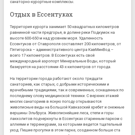
санаторно-курортные комплексы.
Отдых в Ессентуках
Территория курорта занимает 50 квадратных километров
равнинной части предгорья, в долине реки Подкумок на
высоте 600-650 м над уровнем моря. Удаленность
Ессентуков от Ставрополя составляет 200 километров, от
Пятигорска – административного центра КавМинВод –
всего 17 километров. В Ессентуках есть свой
международный аэропорт Минеральные Воды, который
базируется на расстоянии 43-х километров от города.
На территории города работают около тридцати
санаториев, как старых, с добрыми историческими и
врачебными традициями, так и современных, оснащенных по
последнему слову медицинской техники. С верхних этажей
многих санаториев в ясную погоду открываются
живописные виды на Большой Кавказский хребет и снежные
вершины Эльбруса. Живописнейшие леса, степи и горы
лакколитов подчеркнуты в Ессентуках старинным парком с
аллеями и терренкурами, за которыми ведется тщательный
уход. Пешие прогулки в этом парке, созданном больше ста