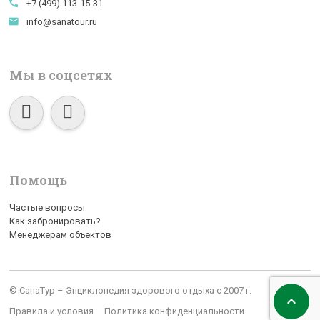
call
+7 (499) 113-15-31
email
info@sanatour.ru
Мы в соцсетях
Помощь
Частые вопросы
Как забронировать?
Менеджерам объектов
© СанаТур – Энциклопедия здорового отдыха с 2007 г.

Правила и условия
Политика конфиденциальности