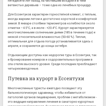
пятидесяти лет назад, на чистейшем воздухе и в тени
ветвистых деревьев – тоже одна из лечебных процедур.
Для Ессентуков характерен горностепной климат, с теплым,
иногда жарким летом и достаточно короткой и комфортной
зимой. В январе столбики термометров колеблются около
отметки –4.5°C, а в июле - +20.4°C. Курорт характеризуется
многочисленными солнечными днями (185 в течение года) и
низкой относительной влажностью (50-60 %). Теплая,
оптимальная для отдыха погода устанавливается здесь с
апреля, и сохраняется до конца октября.
Отдыхающим доступны как недорогие туры в Ессентуки, так
и бронирование номеров и оздоровительных программ в
спа отелях высокого уровня. Среди последних преобладают
четырехзвездочные.
Путевка на курорт в Ессентуки
Многочисленные туристы ежегодно посещают эту
бальнеологическую здравницу, чтобы избавиться от
патологий органов пищеварения, проблем с метаболизмом -
это ведущие направления лечения в санаторно-курортных