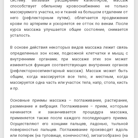
систему. Вызывая расширение капилляров, массаж
способствует обильному кровоснабжению не только
массируемого участка, но и тканей на большом отдалении от
него (рефлекторным путем); облегчается продвижение
крови по артериям и ускоряется ее отток по венам. После
курса массажа улучшается общее состояние, снимается
усталость.
В основе действия некоторых видов массажа лежит связь
определенных зон кожи, подкожной клетчатки и мышц с
внутренними органами; при массаже этих зон может
изменяться функция соответствующих внутренних органов
(рефлекторносегментарный массаж). Массаж может быть
общим, когда массируется все тело, и местным, когда
массируется одна часть или участок тела, напр, стопа, кисть
и пр.
Основные приемы массажа – поглаживание, растирание,
разминание и вибрация. Поглаживание – прием, которым
начинается и заканчивается процедура массажа,
применяется также после каждого последующего приема.
Осуществляют его концами пальцев, ладонью, тыльной
поверхностью пальцев. Поглаживание производят вдоль
или поперек (на туловище, конечностях), зигзагообразно (на