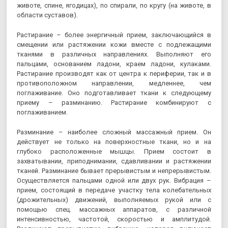
животе, спине, ягодицах), по спирали, по кругу (на животе, в
области суставов).
Растирание – более энергичный прием, заключающийся в
смещении или растяжении кожи вместе с подлежащими
тканями в различных направлениях. Выполняют его
пальцами, основанием ладони, краем ладони, кулаками.
Растирание производят как от центра к периферии, так и в
противоположном направлении, медленнее, чем
поглаживание. Оно подготавливает ткани к следующему
приему – разминанию. Растирание комбинируют с
поглаживанием.
Разминание – наиболее сложный массажный прием. Он
действует не только на поверхностные ткани, но и на
глубоко расположенные мышцы. Прием состоит в
захватывании, приподнимании, сдавливании и растяжении
тканей. Разминание бывает прерывистым и непрерывистым.
Осуществляется пальцами одной или двух рук. Вибрация –
прием, состоящий в передаче участку тела колебательных
(дрожительных) движений, выполняемых рукой или с
помощью спец. массажных аппаратов, с различной
интенсивностью, частотой, скоростью и амплитудой.