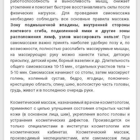
работоспособность и выносливость мышц, снижает
утомление и помогает быстрее восстанавливать силы после
физических нагрузок. Для проведения самомассажа
необходимо соблюдать все основные правила массажа.
Зону подмышечной впадины, внутренней стороны
локтевого сгиба, подколенной ямки и другие зоны
расположения лимф, узлов массировать нельзя
! При
самомассаже важно принять наиболее удобную позу и, по
возможности, полностью расслабить массируемые мышцы,
на массирующую руку можно нанести тальк, детскую
присыпку, детский крем, борный вазелин и др. Длительность
общего самомассажа 10-15 мин., отдельных участков тела –
5-10 мин. Самомассаж начинают со стопы, затем массируют
голень, коленный сустав, бедро, ягодицы, пояснично-
крестцовую область, спину, шею, волосистую часть головы,
грудь, живот и в последнюю очередь руки.
Косметический массаж, назначаемый врачом-косметологом,
применяют с целью улучшения состояния открытых частей
кожи (в основном лица, шеи), укрепления волос головы и
устранения косметических дефектов. Производится он
только специалистами в институтах косметологии или
косметических кабинетах. Косметический массаж,
производимый неспециалистами, или самомассаж лица