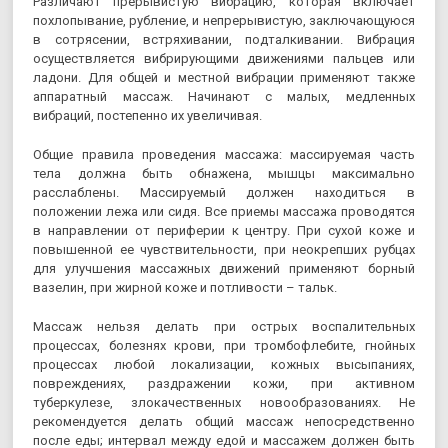
Различают прерывистую вибрацию, которая включает
похлопывание, рубление, и непрерывистую, заключающуюся
в сотрясении, встряхивании, подталкивании. Вибрация
осуществляется вибрирующими движениями пальцев или
ладони. Для общей и местной вибрации применяют также
аппаратный массаж. Начинают с малых, медленных
вибраций, постепенно их увеличивая.
Общие правила проведения массажа: массируемая часть
тела должна быть обнажена, мышцы максимально
расслаблены. Массируемый должен находиться в
положении лежа или сидя. Все приемы массажа проводятся
в направлении от периферии к центру. При сухой коже и
повышенной ее чувствительности, при неокрепших рубцах
для улучшения массажных движений применяют борный
вазелин, при жирной коже и потливости – тальк.
Массаж нельзя делать при острых воспалительных
процессах, болезнях крови, при тромбофлебите, гнойных
процессах любой локализации, кожных высыпаниях,
повреждениях, раздражении кожи, при активном
туберкулезе, злокачественных новообразованиях. Не
рекомендуется делать общий массаж непосредственно
после еды; интервал между едой и массажем должен быть