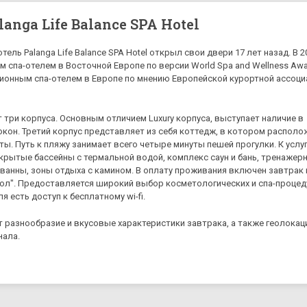
langa Life Balance SPA Hotel
ель Palanga Life Balance SPA Hotel открыл свои двери 17 лет назад. В 20
м спа-отелем в Восточной Европе по версии World Spa and Wellness Awa
ионным спа-отелем в Европе по мнению Европейской курортной ассоци
т три корпуса. Основным отличием Luxury корпуса, выступает наличие в
кон. Третий корпус представляет из себя коттедж, в котором располо
ы. Путь к пляжу занимает всего четыре минуты пешей прогулки. К услу
ткрытые бассейны с термальной водой, комплекс саун и бань, тренажер
ванны, зоны отдыха с камином. В оплату проживания включен завтрак 
ол". Предоставляется широкий выбор косметологических и спа-процед
я есть доступ к бесплатному wi-fi.
 разнообразие и вкусовые характеристики завтрака, а также геолокац
нала.