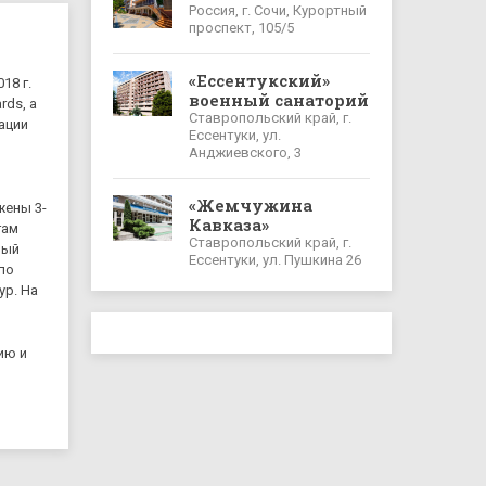
Россия, г. Сочи, Курортный
проспект, 105/5
«Ессентукский»
18 г.
военный санаторий
rds, а
Ставропольский край, г.
ации
Ессентуки, ул.
Анджиевского, 3
«Жемчужина
жены 3-
Кавказа»
гам
Ставропольский край, г.
ный
Ессентуки, ул. Пушкина 26
по
ур. На
ию и