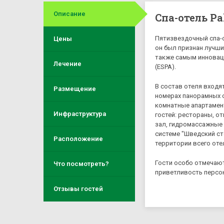
Описание
Спа-отель Pa
Пятизвездочный спа-от
Цены
он был признан лучши
также самым инновац
Лечение
(ESPA).
В состав отеля входя
Размещение
номерах панорамных о
комнатные апартамент
Инфраструктура
гостей: рестораны, о
зал, гидромассажные 
системе "Шведский ст
Расположение
территории всего отел
Гости особо отмечают
Что посмотреть?
приветливость персо
Отзывы гостей