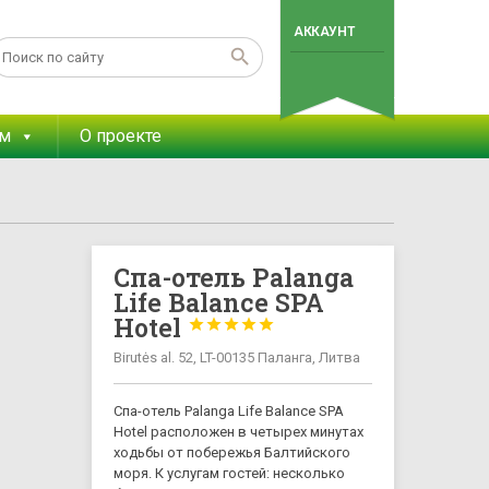
АККАУНТ
ам
О проекте
Спа-отель Palanga
Life Balance SPA
Hotel





Birutės al. 52, LT-00135 Паланга, Литва
Спа-отель Palanga Life Balance SPA
Hotel расположен в четырех минутах
ходьбы от побережья Балтийского
моря. К услугам гостей: несколько