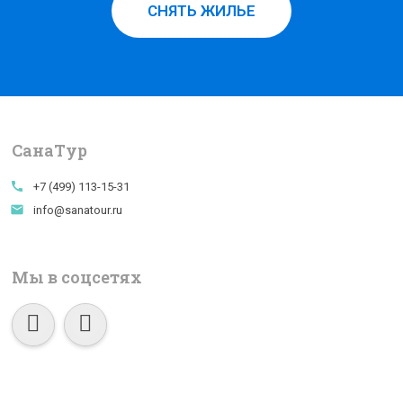
СНЯТЬ ЖИЛЬЕ
СанаTур
call
+7 (499) 113-15-31
email
info@sanatour.ru
Мы в соцсетях