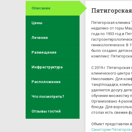
Описание
Пятигорска
Пятигорская клиника
Цены
недалеко от горы Маш
года по 1933 год в П
Лечение
гастроэнтерологическ
гинекологическое. В 1
было создано детское
Размещение
комплекс: Пятигорск
Инфраструктура
С 2019 г. Пятигорска
клинического центра 
Николаевич. Для комф
Расположение
танцплощадка, компью
уделяется досугу дет
обучение множеству п
Что посмотреть?
Организовано 4-разов
блюда. Для взрослых, 
Отзывы гостей
столах есть свежие ф
Объект представлен 
Санатории Пятигорска