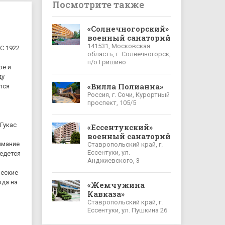
Посмотрите также
«Солнечногорский»
военный санаторий
141531, Московская
С 1922
область, г. Солнечногорск,
п/о Гришино
ое и
ду
«Вилла Полианна»
лся
Россия, г. Сочи, Курортный
проспект, 105/5
Гукас
«Ессентукский»
военный санаторий
имание
Ставропольский край, г.
Ессентуки, ул.
Ведется
Анджиевского, 3
ческие
ода на
«Жемчужина
Кавказа»
Ставропольский край, г.
Ессентуки, ул. Пушкина 26