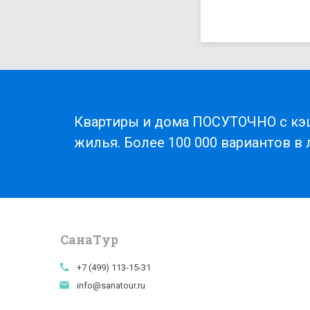
Квартиры и дома ПОСУТОЧНО с кэ
жилья. Более 100 000 вариантов в
СанаTур
call
+7 (499) 113-15-31
email
info@sanatour.ru