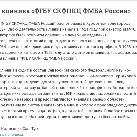
я клиника «ФГБУ СКФНКЦ ФМБА России»
 "ФГБУ СКФНКЦ ФМБА России" расположена в курортной зоне города,
ук. Свою деятельность клиника начала в 1921 году при санатории №10. 
ятигорске были открыты следующие лечебные отделения:
ое, лечения патологий опорно-двигательного аппарата, неврологическ
934 году они объединились в одну клинику широкого профиля. В 1958 го
 отделение, которое в 1972 году стало детской клиникой. Так образова
ая клиника "ФГБУ СКФНКЦ ФМБА России".
я клиника входит в состав Северо-Кавказского Федерального научно-
ФМБА России, который возглавляет генеральный директор Тер-Акопов 
ортного проведения досуга, к услугам гостей: детская площадка,
терный класс, сауна, бассейн, настольный теннис, фитнес. Большое вн
ей. Для них проводятся занятия по ЛФК и развитию лидерских качеств. 
олезных навыков и предоставляются знания из разных областей.
ое питание по системе заказного меню, в котором преобладают диети
четвертый прием пищи - кефир, а для детей - полдник. В любое время г
рукты и овощи. На всей территории клиники доступен бесплатный wi-fi.
в Коллекции СанаТур
 с лечением