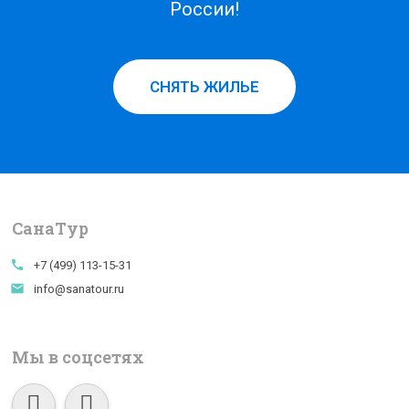
России!
СНЯТЬ ЖИЛЬЕ
СанаTур
call
+7 (499) 113-15-31
email
info@sanatour.ru
Мы в соцсетях