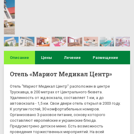
Описание
Цены
Лечение
Размещение
И
Отель «Мариот Медикал Центр»
Отель "Мариот Медикал Центр" расположен в центре
Трускавца, в 200 метрах от Центрального бювета.
Удаленность от жд вокзала, составляет 1 км, а до
автовокзала - 1,5 км. Свои двери отель открыл в 2003 году.
К услугам гостей, 30 комфортабельных номеров.
Организовано 3-разовое питание, основу которого
составляют европейские и украинские блюда.
Предусмотрено детское меню. Есть возможность
проведения торжественных мероприятий. На всей