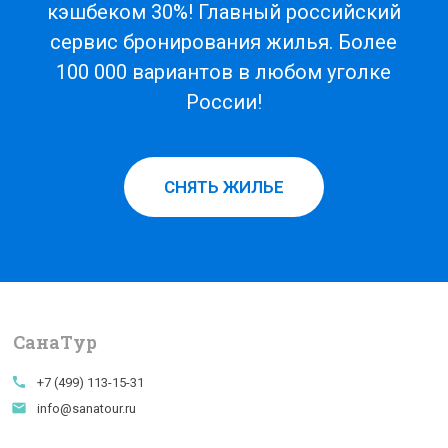
кэшбеком 30%! Главный российский
сервис бронирования жилья. Более
100 000 вариантов в любом уголке
России!
СНЯТЬ ЖИЛЬЕ
СанаTур
call
+7 (499) 113-15-31
email
info@sanatour.ru