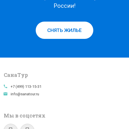
России!
СНЯТЬ ЖИЛЬЕ
СанаTур
call
+7 (499) 113-15-31
email
info@sanatour.ru
Мы в соцсетях