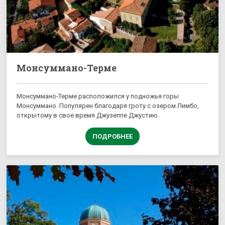
Монсуммано-Терме
Монсуммано-Терме расположился у подножья горы
Монсуммано. Популярен благодаря гроту с озером Лимбо,
открытому в свое время Джузеппе Джустию.
ПОДРОБНЕЕ