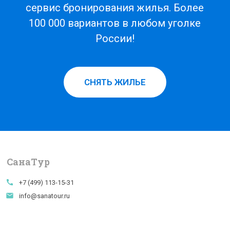
сервис бронирования жилья. Более
100 000 вариантов в любом уголке
России!
СНЯТЬ ЖИЛЬЕ
СанаTур
call
+7 (499) 113-15-31
email
info@sanatour.ru