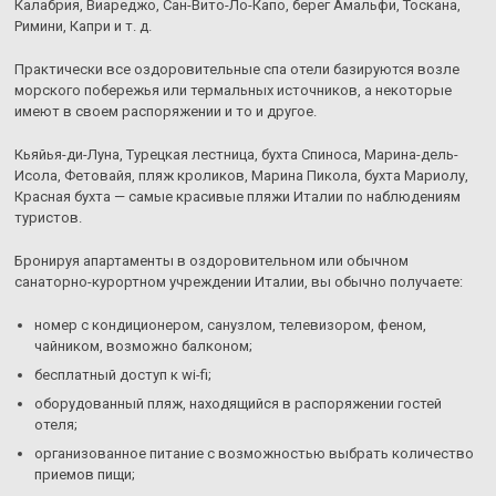
Калабрия, Виареджо, Сан-Вито-Ло-Капо, берег Амальфи, Тоскана,
Римини, Капри и т. д.
Практически все оздоровительные спа отели базируются возле
морского побережья или термальных источников, а некоторые
имеют в своем распоряжении и то и другое.
Кьяйья-ди-Луна, Турецкая лестница, бухта Спиноса, Марина-дель-
Исола, Фетовайя, пляж кроликов, Марина Пикола, бухта Мариолу,
Красная бухта — самые красивые пляжи Италии по наблюдениям
туристов.
Бронируя апартаменты в оздоровительном или обычном
санаторно-курортном учреждении Италии, вы обычно получаете:
номер с кондиционером, санузлом, телевизором, феном,
чайником, возможно балконом;
бесплатный доступ к wi-fi;
оборудованный пляж, находящийся в распоряжении гостей
отеля;
организованное питание с возможностью выбрать количество
приемов пищи;