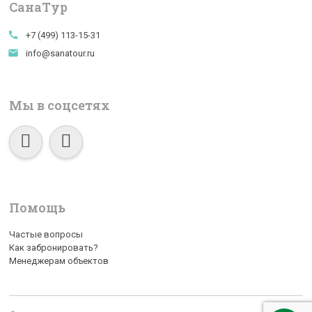
СанаTур
call
+7 (499) 113-15-31
email
info@sanatour.ru
Мы в соцсетях
Помощь
Частые вопросы
Как забронировать?
Менеджерам объектов