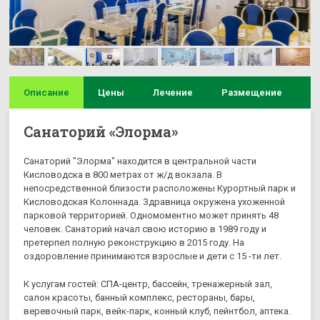
Описание
Цены
Лечение
Размещение
И
Санаторий «Элорма»
Санаторий "Элорма" находится в центральной части
Кисловодска в 800 метрах от ж/д вокзала. В
непосредственной близости расположены Курортный парк и
Кисловодская Колоннада. Здравница окружена ухоженной
парковой территорией. Одномоментно может принять 48
человек. Санаторий начал свою историю в 1989 году и
претерпел полную реконструкцию в 2015 году. На
оздоровление принимаются взрослые и дети с 15 -ти лет.
К услугам гостей: СПА-центр, бассейн, тренажерный зал,
салон красоты, банный комплекс, рестораны, бары,
веревочный парк, вейк-парк, конный клуб, пейнтбол, аптека.