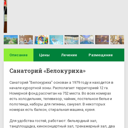
Описание
Цены
Лечение
Размещение
И
Санаторий «Белокуриха»
Санаторий "Белокуриха" основан а 1979 году и находится в
начале курортной зоны. Располагает территорией 12 га.
Номерной фонд рассчитан на 752 места. Во всех номерах
есть холодильник, телевизор, чайник, постельное белье и
полотенца, наборы для гигиены, санузел. В некоторых
номерах есть балкон, стиральная машина, кухня.
Для удобства гостей, работают: бильярдный зал,
танцплощадка, киноконцертный зал, тренажерный зал, два