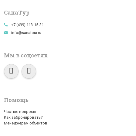
СанаTур
call
+7 (499) 113-15-31
email
info@sanatour.ru
Мы в соцсетях
Помощь
Частые вопросы
Как забронировать?
Менеджерам объектов