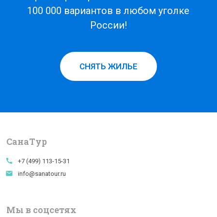
100 000 вариантов в любом уголке
России!
СНЯТЬ ЖИЛЬЕ
СанаTур
call
+7 (499) 113-15-31
email
info@sanatour.ru
Мы в соцсетях