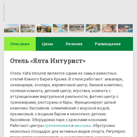
Описание
Цены
Лечение
Размещение
И
Отель «Ялта Интурист»
Отель Yalta Intourist является одним из самых известных
отелей Южного Берега Крыма. В отеле работают: аквапарк,
океанариум, зоопарк, веревочный центр, банный комплекс,
соляная комната, детский центр, игротека, комната с
аттракционами виртуальной реальности, фитнес-центр с
тренажерами, рестораны и бары. Функционирует целый
комплекс бассейнов: олимпийский с морской водой,
прыжковый, с водным баром и несколько детских
бассейнов. Оборудован парк с креслами-коконами.
Работают центры
грязелечения
и
массажа
. Обустроено
несколько площадок для активных видов спорта. Регулярно