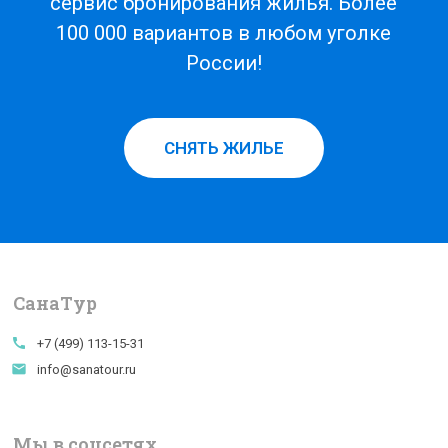
сервис бронирования жилья. Более
100 000 вариантов в любом уголке
России!
СНЯТЬ ЖИЛЬЕ
СанаTур
call
+7 (499) 113-15-31
email
info@sanatour.ru
Мы в соцсетях