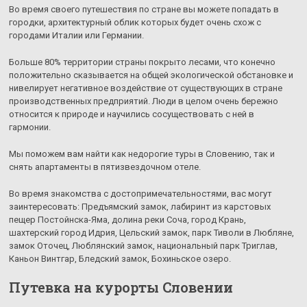
Во время своего путешествия по стране вы можете попадать в
городки, архитектурный облик которых будет очень схож с
городами Италии или Германии.
Больше 80% территории страны покрыто лесами, что конечно
положительно сказывается на общей экологической обстановке и
нивелирует негативное воздействие от существующих в стране
производственных предприятий. Люди в целом очень бережно
относится к природе и научились сосуществовать с ней в
гармонии.
Мы поможем вам найти как недорогие туры в Словению, так и
снять апартаменты в пятизвездочном отеле.
Во время знакомства с достопримечательностями, вас могут
заинтересовать: Предъямский замок, лабиринт из карстовых
пещер Постойнска-Яма, долина реки Соча, город Крань,
шахтерский город Идрия, Цельский замок, парк Тиволи в Любляне,
замок Оточец, Люблянский замок, национальный парк Триглав,
Каньон Винтгар, Бледский замок, Бохиньское озеро.
Путевка на курорты Словении