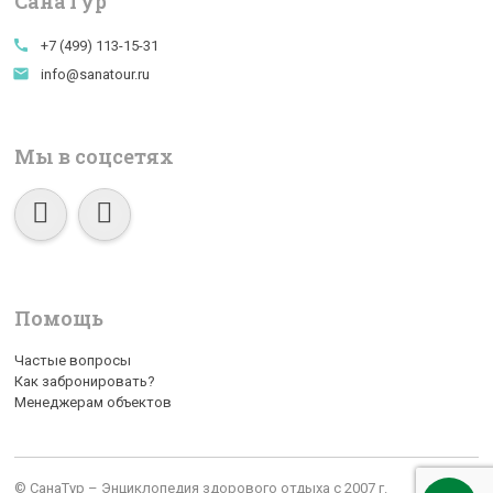
СанаTур
call
+7 (499) 113-15-31
email
info@sanatour.ru
Мы в соцсетях
Помощь
Частые вопросы
Как забронировать?
Менеджерам объектов
© СанаТур – Энциклопедия здорового отдыха с 2007 г.