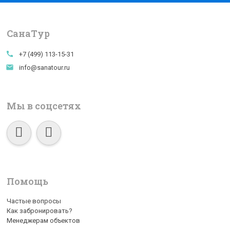
СанаTур
call
+7 (499) 113-15-31
email
info@sanatour.ru
Мы в соцсетях
Помощь
Частые вопросы
Как забронировать?
Менеджерам объектов