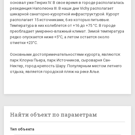
основал уже Генрих IV. В свое время в городе располагалась
резиденция Наполеона III. В наши дни Vichy располагает
шикарной санаторно-курортной инфраструктурой. Курорт
располагает 15 источниками, 6 из которых питьевые.
Температура в них колеблется от +16 до +75 °C. В городе
преобладает умеренно-влажный климат. Зимой температура
редко опускается ниже +5°C, а летом остается около
отметки +23°C.
Основными достопримечательностями курорта, являются:
парк Клоуна Пьера, парк Источников, сыроварня Сан-
Нектер, город-крепость Шару. Популярным местом летнего
отдыха, является городской пляж на реке Алье.
Найти объект по параметрам
Тип объекта