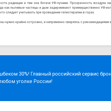
ость радиации и тем она богаче УФ-лучами. Прозрачность воздуха за
огда как пылевые частицы и дым задерживают преимущественно УФ-изл
что следует учитывать при проведении гелиотерапии в горах.
ны нужно крайне острожно, и непременно сверяясь с рекомендациями 
шбеком 30%! Главный российский сервис бро
 любом уголке России!