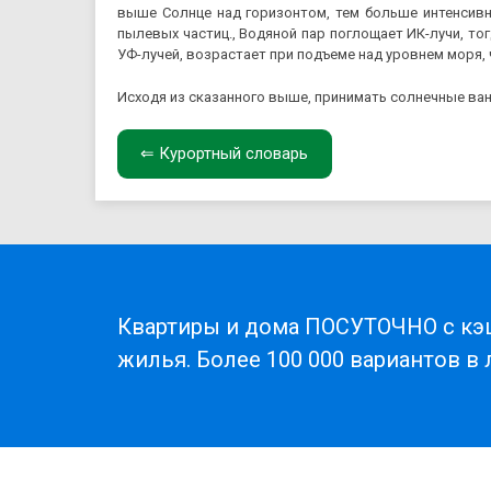
выше Солнце над горизонтом, тем больше интенсивн
пылевых частиц., Водяной пар поглощает ИК-лучи, т
УФ-лучей, возрастает при подъеме над уровнем моря, 
Исходя из сказанного выше, принимать солнечные ван
⇐ Курортный словарь
Квартиры и дома ПОСУТОЧНО с кэ
жилья. Более 100 000 вариантов в