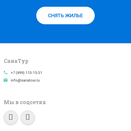
СНЯТЬ ЖИЛЬЕ
СанаTур
call
+7 (499) 113-15-31
email
info@sanatour.ru
Мы в соцсетях