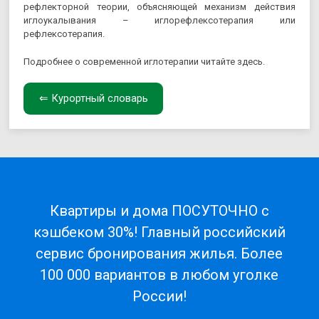
рефлекторной теории, объясняющей механизм действия
иглоукалывания – иглорефлексотерапия или
рефлексотерапия.
Подробнее о современной иглотерапии читайте здесь.
⇐ Курортный словарь
Квартиры и дома ПОСУТОЧНО с
кэшбеком 30%! Главный российский
сервис бронирования жилья. Более
100 000 вариантов в любом уголке
России!