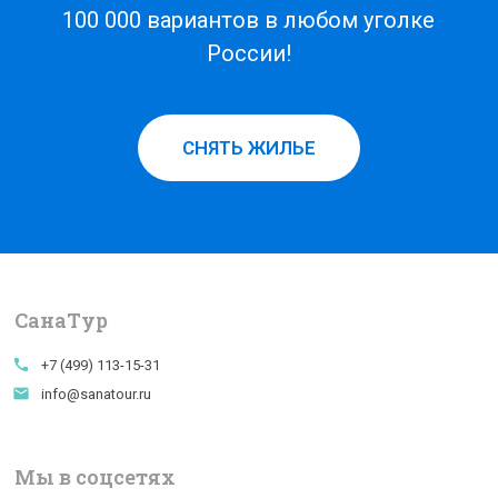
100 000 вариантов в любом уголке
России!
СНЯТЬ ЖИЛЬЕ
СанаTур
call
+7 (499) 113-15-31
email
info@sanatour.ru
Мы в соцсетях