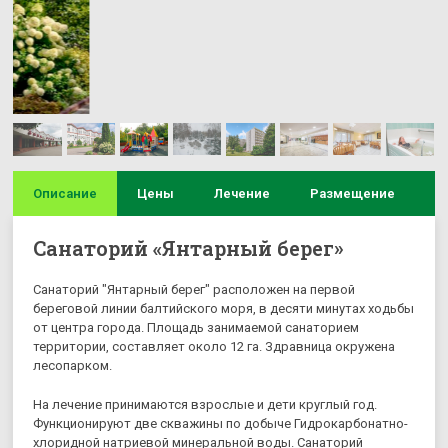
Описание
Цены
Лечение
Размещение
И
Санаторий «Янтарный берег»
Санаторий "Янтарный берег" расположен на первой
береговой линии балтийского моря, в десяти минутах ходьбы
от центра города. Площадь занимаемой санаторием
территории, составляет около 12 га. Здравница окружена
лесопарком.
На лечение принимаются взрослые и дети круглый год.
Функционируют две скважины по добыче Гидрокарбонатно-
хлоридной натриевой минеральной воды. Санаторий