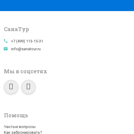
СанаTур
call
+7 (499) 113-15-31
email
info@sanatour.ru
Мы в соцсетях
Помощь
Частые вопросы
Как забронировать?