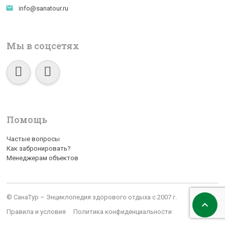
email
info@sanatour.ru
Мы в соцсетях
Помощь
Частые вопросы
Как забронировать?
Менеджерам объектов
© СанаТур – Энциклопедия здорового отдыха с 2007 г.

Правила и условия
Политика конфиденциальности