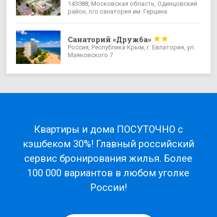
143088, Московская область, Одинцовский
район, п/о санатория им. Герцена
Санаторий «Дружба»


Россия, Республика Крым, г. Евпатория, ул.
Маяковского 7
Квартиры и дома ПОСУТОЧНО с
кэшбеком 30%! Главный российский
сервис бронирования жилья. Более
100 000 вариантов в любом уголке
России!