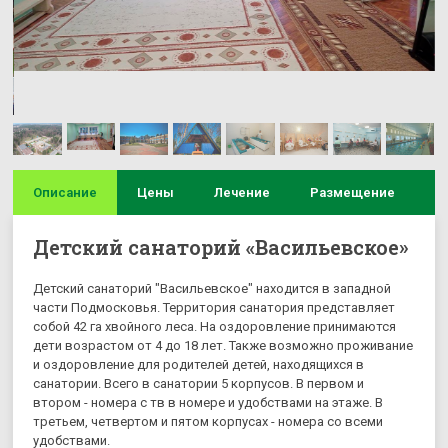
Описание
Цены
Лечение
Размещение
И
Детский санаторий «Васильевскоe»
Детский санаторий "Васильевское" находится в западной
части Подмосковья. Территория санатория представляет
собой 42 га хвойного леса. На оздоровление принимаются
дети возрастом от 4 до 18 лет. Также возможно проживание
и оздоровление для родителей детей, находящихся в
санатории. Всего в санатории 5 корпусов. В первом и
втором - номера с тв в номере и удобствами на этаже. В
третьем, четвертом и пятом корпусах - номера со всеми
удобствами.