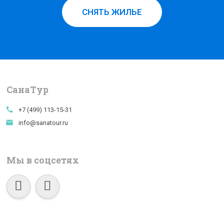
СНЯТЬ ЖИЛЬЕ
СанаTур
call
+7 (499) 113-15-31
email
info@sanatour.ru
Мы в соцсетях